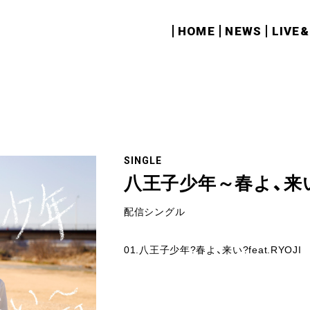
HOME
NEWS
LIVE
SINGLE
八王子少年～春よ、来い～f
配信シングル
01.八王子少年?春よ、来い?feat.RYOJI